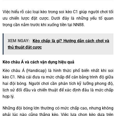
Việc hiểu rõ các loại kèo trong soi kèo C1 giúp người chơi tối
ưu chiến lược đặt cược. Dưới đây là những yếu tố quan
trọng cần nắm trước khi xuống tiền tại NN88.
XEM NGAY:
Kèo chấp là gì? Hướng dẫn cách chơi và
thủ thuật đặt cược
Kèo châu Á và cách vận dụng hiệu quả
Kèo châu Á (Handicap) là hình thức phổ biến nhất khi soi
kèo C1. Nhà cái đưa ra mức chấp để cân bằng trình độ giữa
hai đội bóng. Người chơi cần phân tích kỹ lưỡng phong độ,
lịch sử đối đầu và chiến thuật để xác định đâu là mức chấp
hợp lý.
Những đội bóng lớn thường có mức chấp cao, nhưng không
phải lúc nào cũng thắng kèo. Việc lựa chọn kèo dựa trên