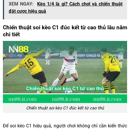
XEM NGAY:
Kèo 1/4 là gì? Cách chơi và chiến thuật
đặt cược hiệu quả
Chiến thuật soi kèo C1 đúc kết từ cao thủ lâu năm
chi tiết
Chiến thuật soi kèo C1 đúc kết từ cao thủ
Để soi kèo C1 hiệu quả, người chơi không chỉ cần kiến thức