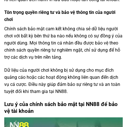
Tôn trọng quyền riêng tư và bảo vệ thông tin của người
chơi
Chính sách bảo mật cam kết không chia sẻ dữ liệu người
chơi với bất kỳ bên thứ ba nào nếu không có sự đồng ý của
người dùng. Mọi thông tin cá nhân đều được bảo vệ theo
chính sách quyền riêng tư nghiêm ngặt, chỉ sử dụng để hỗ
trợ các dịch vụ trên nền tảng.
Dữ liệu của người chơi không bị sử dụng cho mục đích
quảng cáo hoặc các hoạt động không liên quan đến dịch
vụ cá cược. Điều này giúp đảm bảo sự riêng tư và an toàn
tuyệt đối khi tham gia tại NN88.
Lưu ý của chính sách bảo mật tại NN88 để bảo
vệ tài khoản