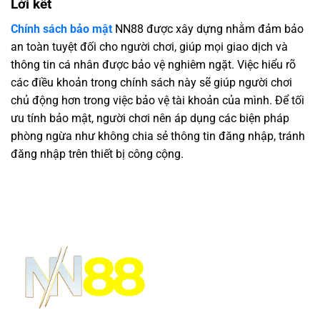
Lời kết
Chính sách bảo mật
NN88 được xây dựng nhằm đảm bảo
an toàn tuyệt đối cho người chơi, giúp mọi giao dịch và
thông tin cá nhân được bảo vệ nghiêm ngặt. Việc hiểu rõ
các điều khoản trong chính sách này sẽ giúp người chơi
chủ động hơn trong việc bảo vệ tài khoản của mình. Để tối
ưu tính bảo mật, người chơi nên áp dụng các biện pháp
phòng ngừa như không chia sẻ thông tin đăng nhập, tránh
đăng nhập trên thiết bị công cộng.