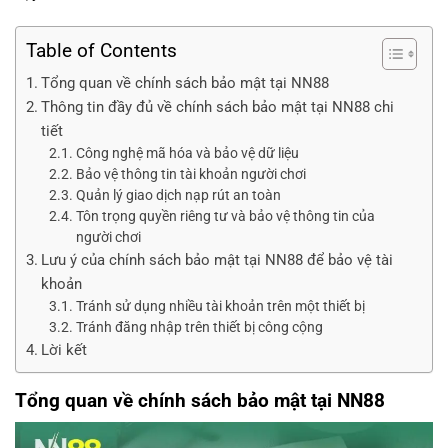
Table of Contents
Tổng quan về chính sách bảo mật tại NN88
Thông tin đầy đủ về chính sách bảo mật tại NN88 chi
tiết
Công nghệ mã hóa và bảo vệ dữ liệu
Bảo vệ thông tin tài khoản người chơi
Quản lý giao dịch nạp rút an toàn
Tôn trọng quyền riêng tư và bảo vệ thông tin của
người chơi
Lưu ý của chính sách bảo mật tại NN88 để bảo vệ tài
khoản
Tránh sử dụng nhiều tài khoản trên một thiết bị
Tránh đăng nhập trên thiết bị công cộng
Lời kết
Tổng quan về chính sách bảo mật tại NN88