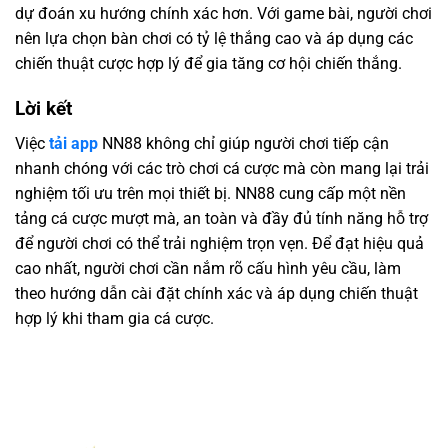
dự đoán xu hướng chính xác hơn. Với game bài, người chơi
nên lựa chọn bàn chơi có tỷ lệ thắng cao và áp dụng các
chiến thuật cược hợp lý để gia tăng cơ hội chiến thắng.
Lời kết
Việc
tải app
NN88 không chỉ giúp người chơi tiếp cận
nhanh chóng với các trò chơi cá cược mà còn mang lại trải
nghiệm tối ưu trên mọi thiết bị. NN88 cung cấp một nền
tảng cá cược mượt mà, an toàn và đầy đủ tính năng hỗ trợ
để người chơi có thể trải nghiệm trọn vẹn. Để đạt hiệu quả
cao nhất, người chơi cần nắm rõ cấu hình yêu cầu, làm
theo hướng dẫn cài đặt chính xác và áp dụng chiến thuật
hợp lý khi tham gia cá cược.