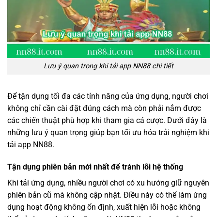
Lưu ý quan trọng khi tải app NN88 chi tiết
Để tận dụng tối đa các tính năng của ứng dụng, người chơi
không chỉ cần cài đặt đúng cách mà còn phải nắm được
các chiến thuật phù hợp khi tham gia cá cược. Dưới đây là
những lưu ý quan trọng giúp bạn tối ưu hóa trải nghiệm khi
tải app NN88.
Tận dụng phiên bản mới nhất để tránh lỗi hệ thống
Khi tải ứng dụng, nhiều người chơi có xu hướng giữ nguyên
phiên bản cũ mà không cập nhật. Điều này có thể làm ứng
dụng hoạt động không ổn định, xuất hiện lỗi hoặc không