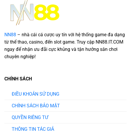
NN88
– nhà cái cá cược uy tín với hệ thống game đa dạng
từ thể thao, casino, đến slot game. Truy cập NN88.IT.COM
ngay để nhận ưu đãi cực khủng và tận hưởng sân chơi
chuyên nghiệp!
CHÍNH SÁCH
ĐIỀU KHOẢN SỬ DỤNG
CHÍNH SÁCH BẢO MẬT
QUYỀN RIÊNG TƯ
THÔNG TIN TÁC GIẢ