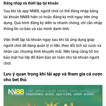
Đăng nhập và thiết lập tài khoản
Sau khi tải app NN88, người chơi có thể đăng nhập bằng
tài khoản NN88 hiện có hoặc đăng ký mới ngay trên ứng
dụng. Quá trình đăng ký diễn ra nhanh chóng, chỉ cần nhập
thông tin cơ bản và xác minh danh tính.
Việc thiết lập tài khoản ngay sau khi tải ứng dụng giúp
người chơi dễ dàng quản lý ví tiền, theo dõi lịch sử cược và
nhận các chương trình khuyến mãi. Nền tảng cũng hỗ trợ
bảo mật hai lớp để đảm bảo an toàn cho tài khoản người
chơi.
Lưu ý quan trọng khi tải app và tham gia cá cược
cho bet thủ