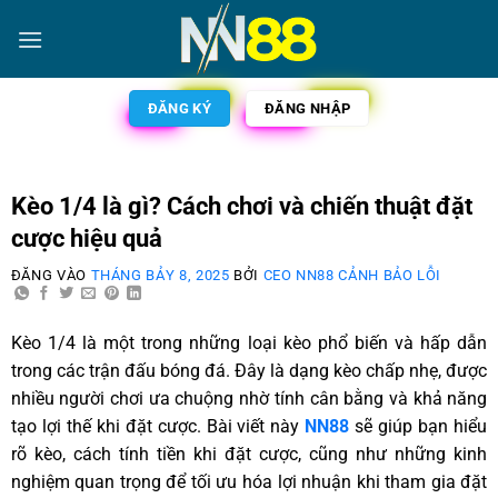
ĐĂNG KÝ
ĐĂNG NHẬP
Kèo 1/4 là gì? Cách chơi và chiến thuật đặt
cược hiệu quả
ĐĂNG VÀO
THÁNG BẢY 8, 2025
BỞI
CEO NN88 CẢNH BẢO LỖI
Kèo 1/4 là một trong những loại kèo phổ biến và hấp dẫn
trong các trận đấu bóng đá. Đây là dạng kèo chấp nhẹ, được
nhiều người chơi ưa chuộng nhờ tính cân bằng và khả năng
tạo lợi thế khi đặt cược. Bài viết này
NN88
sẽ giúp bạn hiểu
rõ kèo, cách tính tiền khi đặt cược, cũng như những kinh
nghiệm quan trọng để tối ưu hóa lợi nhuận khi tham gia đặt