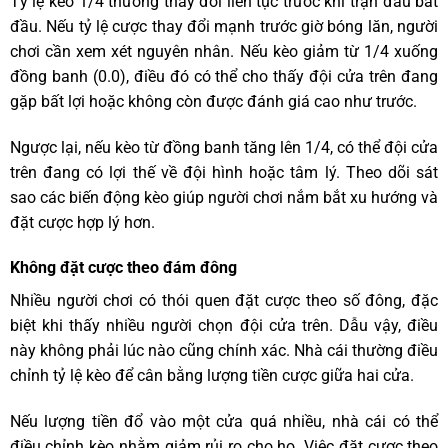
Tỷ lệ kèo 1/4 thường thay đổi liên tục trước khi trận đấu bắt
đầu. Nếu tỷ lệ cược thay đổi mạnh trước giờ bóng lăn, người
chơi cần xem xét nguyên nhân. Nếu kèo giảm từ 1/4 xuống
đồng banh (0.0), điều đó có thể cho thấy đội cửa trên đang
gặp bất lợi hoặc không còn được đánh giá cao như trước.
Ngược lại, nếu kèo từ đồng banh tăng lên 1/4, có thể đội cửa
trên đang có lợi thế về đội hình hoặc tâm lý. Theo dõi sát
sao các biến động kèo giúp người chơi nắm bắt xu hướng và
đặt cược hợp lý hơn.
Không đặt cược theo đám đông
Nhiều người chơi có thói quen đặt cược theo số đông, đặc
biệt khi thấy nhiều người chọn đội cửa trên. Dẫu vậy, điều
này không phải lúc nào cũng chính xác. Nhà cái thường điều
chỉnh tỷ lệ kèo để cân bằng lượng tiền cược giữa hai cửa.
Nếu lượng tiền đổ vào một cửa quá nhiều, nhà cái có thể
điều chỉnh kèo nhằm giảm rủi ro cho họ. Việc đặt cược theo