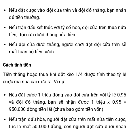
Nếu đặt cược vào đội cửa trên và đội đó thắng, bạn nhận
đủ tiền thưởng.
Nếu trận đấu kết thúc với tỷ số hòa, đội cửa trên thua nửa
tiền, đội cửa dưới thắng nửa tiền.
Nếu đội cửa dưới thắng, người chơi đặt đội cửa trên sẽ
mất toàn bộ tiền cược.
Cách tính tiền
Tiền thắng hoặc thua khi đặt kèo 1/4 được tính theo tỷ lệ
cược mà nhà cái đưa ra. Ví dụ:
Nếu đặt cược 1 triệu đồng vào đội cửa trên với tỷ lệ 0.95
và đội đó thắng, bạn sẽ nhận được 1 triệu x 0.95 =
950.000 đồng tiền lãi (chưa bao gồm tiền vốn).
Nếu trận đấu hòa, người đặt cửa trên mất nửa tiền cược,
tức là mất 500.000 đồng, còn người đặt cửa dưới nhận