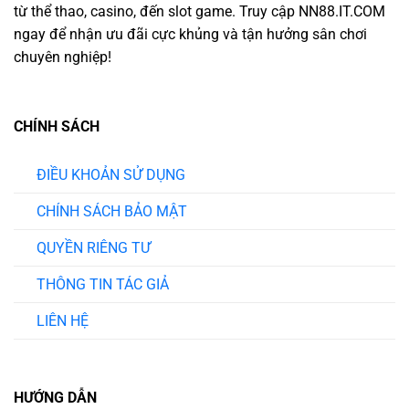
từ thể thao, casino, đến slot game. Truy cập NN88.IT.COM
ngay để nhận ưu đãi cực khủng và tận hưởng sân chơi
chuyên nghiệp!
CHÍNH SÁCH
ĐIỀU KHOẢN SỬ DỤNG
CHÍNH SÁCH BẢO MẬT
QUYỀN RIÊNG TƯ
THÔNG TIN TÁC GIẢ
LIÊN HỆ
HƯỚNG DẪN