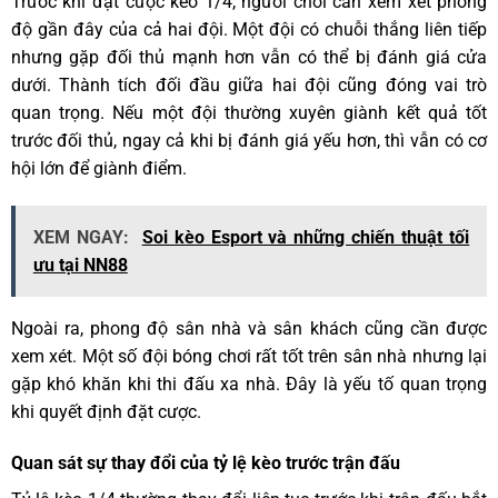
Trước khi đặt cược kèo 1/4, người chơi cần xem xét phong
độ gần đây của cả hai đội. Một đội có chuỗi thắng liên tiếp
nhưng gặp đối thủ mạnh hơn vẫn có thể bị đánh giá cửa
dưới. Thành tích đối đầu giữa hai đội cũng đóng vai trò
quan trọng. Nếu một đội thường xuyên giành kết quả tốt
trước đối thủ, ngay cả khi bị đánh giá yếu hơn, thì vẫn có cơ
hội lớn để giành điểm.
XEM NGAY:
Soi kèo Esport và những chiến thuật tối
ưu tại NN88
Ngoài ra, phong độ sân nhà và sân khách cũng cần được
xem xét. Một số đội bóng chơi rất tốt trên sân nhà nhưng lại
gặp khó khăn khi thi đấu xa nhà. Đây là yếu tố quan trọng
khi quyết định đặt cược.
Quan sát sự thay đổi của tỷ lệ kèo trước trận đấu