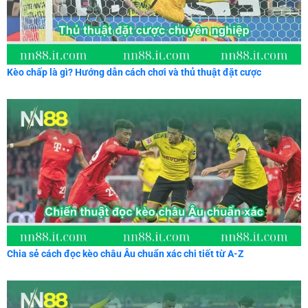
Kèo chấp là gì? Hướng dẫn cách chơi và thủ thuật đặt cược
Chia sẻ cách đọc kèo châu Âu chuẩn xác chi tiết từ A-Z