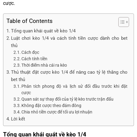
cược.
Table of Contents
Tổng quan khái quát về kèo 1/4
Luật chơi kèo 1/4 và cách tính tiền cược dành cho bet
thủ
Cách đọc
Cách tính tiền
Thời điểm nhà cái ra kèo
Thủ thuật đặt cược kèo 1/4 để nâng cao tỷ lệ thắng cho
bet thủ
Phân tích phong độ và lịch sử đối đầu trước khi đặt
cược
Quan sát sự thay đổi của tỷ lệ kèo trước trận đấu
Không đặt cược theo đám đông
Chia nhỏ tiền cược để tối ưu lợi nhuận
Lời kết
Tổng quan khái quát về kèo 1/4