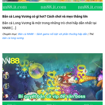
mức điểm khác nhau và giá trị thưởng tương ứng. Tại
NN88, game được phát triển với nhiều phiên bản khác
Bắn cá Long Vương có gì hot? Cách chơi và mẹo thắng lớn
nhau giúp người chơi có thể lựa chọn theo sở thích và
chiến thuật riêng.
Bắn cá Long Vương là một trong những trò chơi hấp dẫn nhất tại
NN88 [...]
Hệ thống game tại NN88 không chỉ chú trọng đến đồ họa
Chuyên mục:
Bắn cá NN88 – Sảnh game nổi bật với phần thưởng hấp dẫn
| Thẻ:
bắn cá long vương
.
đẹp mắt mà còn tích hợp nhiều tính năng hỗ trợ giúp người
chơi tối ưu hóa số điểm thưởng. Với nhiều loại vũ khí khác
nhau, cùng các chế độ chơi linh hoạt, game mang đến cảm
giác săn thưởng đầy kích thích phù hợp với cả người chơi
mới và bet thủ lâu năm.
Các game hot nhất tại sảnh bắn cá NN88 trong
năm 2025