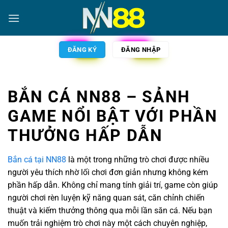
ĐĂNG KÝ
ĐĂNG NHẬP
BẮN CÁ NN88 – SẢNH
GAME NỔI BẬT VỚI PHẦN
THƯỞNG HẤP DẪN
Bắn cá tại NN88
là một trong những trò chơi được nhiều
người yêu thích nhờ lối chơi đơn giản nhưng không kém
phần hấp dẫn. Không chỉ mang tính giải trí, game còn giúp
người chơi rèn luyện kỹ năng quan sát, căn chỉnh chiến
thuật và kiếm thưởng thông qua mỗi lần săn cá. Nếu bạn
muốn trải nghiệm trò chơi này một cách chuyên nghiệp,