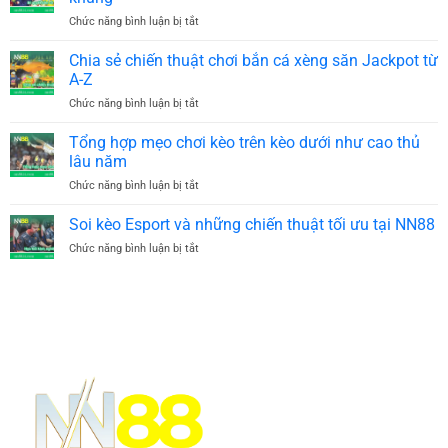
Vương
Chức năng bình luận bị tắt
ở
có
Game bắn cá 3D mang đến trải nghiệm siêu thực
Bắn
gì
cá
Chia sẻ chiến thuật chơi bắn cá xèng săn Jackpot từ
hot?
vip
Cách
A-Z
Phiên bản 3D tại NN88 mang đến hình ảnh chân thực, hiệu
NN88
chơi
Chức năng bình luận bị tắt
ở
–
và
ứng sống động giúp mỗi lần săn cá trở nên hấp dẫn hơn.
Chia
Bí
mẹo
Điểm đặc biệt của phiên bản này là có nhiều loại cá hiếm
sẻ
Tổng hợp mẹo chơi kèo trên kèo dưới như cao thủ
quyết
thắng
chiến
săn
lâu năm
lớn
với mức thưởng cực cao, phù hợp với những ai thích săn
thuật
boss
Chức năng bình luận bị tắt
ở
cá lớn để nhận về phần thưởng khủng.
chơi
nhận
Tổng
bắn
thưởng
hợp
Soi kèo Esport và những chiến thuật tối ưu tại NN88
cá
khủng
Bắn cá thần tài
mẹo
xèng
Chức năng bình luận bị tắt
ở
chơi
săn
Soi
Phiên bản này tích hợp thêm nhiều yếu tố mới như boss cá
kèo
Jackpot
kèo
trên
từ
thần tài, giúp người chơi có cơ hội nhận được phần thưởng
Esport
kèo
A-
gấp nhiều lần so với thông thường. Mỗi khi boss cá xuất
và
dưới
Z
những
như
hiện, người chơi cần tận dụng tối đa cơ hội để bắn trúng và
chiến
cao
nhận thưởng cao.
thuật
thủ
tối
lâu
ưu
năm
Lời kết
tại
NN88