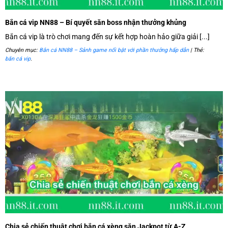
Bắn cá vip NN88 – Bí quyết săn boss nhận thưởng khủng
Bắn cá vip là trò chơi mang đến sự kết hợp hoàn hảo giữa giải [...]
Chuyên mục:
Bắn cá NN88 – Sảnh game nổi bật với phần thưởng hấp dẫn
| Thẻ:
bắn cá vip
.
Các game hot nhất tại sảnh bắn cá NN88
NN88 cung cấp nhiều sảnh bắn cá khác nhau, mỗi sảnh
đều có đặc điểm riêng về giao diện, độ khó và mức
thưởng. Dưới đây là một số phiên bản game được yêu
thích nhất tại NN88:
Bắn cá đổi thưởng
Đây là phiên bản phổ biến nhất, nơi người chơi có thể săn
cá để đổi lấy tiền thưởng thật. Với mức thưởng đa dạng,
người chơi có thể chọn các loài cá nhỏ để duy trì số dư
hoặc tập trung tiêu diệt cá lớn để nhận về khoản thưởng
Chia sẻ chiến thuật chơi bắn cá xèng săn Jackpot từ A-Z