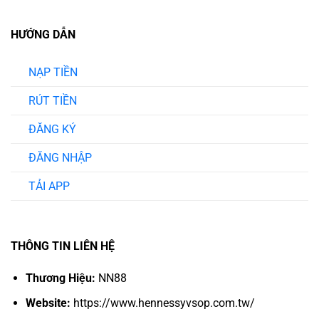
HƯỚNG DẪN
NẠP TIỀN
RÚT TIỀN
ĐĂNG KÝ
ĐĂNG NHẬP
TẢI APP
THÔNG TIN LIÊN HỆ
Thương Hiệu:
NN88
Website:
https://www.hennessyvsop.com.tw/