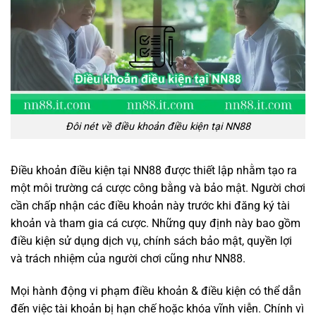
Đôi nét về điều khoản điều kiện tại NN88
Điều khoản điều kiện tại NN88 được thiết lập nhằm tạo ra
một môi trường cá cược công bằng và bảo mật. Người chơi
cần chấp nhận các điều khoản này trước khi đăng ký tài
khoản và tham gia cá cược. Những quy định này bao gồm
điều kiện sử dụng dịch vụ, chính sách bảo mật, quyền lợi
và trách nhiệm của người chơi cũng như NN88.
Mọi hành động vi phạm điều khoản & điều kiện có thể dẫn
đến việc tài khoản bị hạn chế hoặc khóa vĩnh viễn. Chính vì