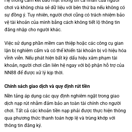
Hệ thống cam kết bảo mật thông tin cá nhân của người
chơi và không chia sẻ dữ liệu với bên thứ ba nếu không có
sự đồng ý. Tuy nhiên, người chơi cũng có trách nhiệm bảo
vệ tài khoản của mình bằng cách không tiết lộ thông tin
đăng nhập cho người khác.
Việc sử dụng phần mềm can thiệp hoặc các công cụ gian
lận bị nghiêm cấm và có thể khiến tài khoản bị vô hiệu hóa
vĩnh viễn. Nếu phát hiện bất kỳ dấu hiệu xâm phạm tài
khoản, người chơi cần liên hệ ngay với bộ phận hỗ trợ của
NN88 để được xử lý kịp thời.
Chính sách giao dịch và quy định rút tiền
Nền tảng áp dụng các quy định nghiêm ngặt trong giao
dịch nạp rút nhằm đảm bảo an toàn tài chính cho người
chơi. Tất cả các khoản tiền nạp phải được thực hiện thông
qua phương thức thanh toán hợp lệ và trùng khớp với
thông tin đăng ký.