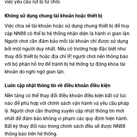
việc yêu cầu rút bị từ chối.
Không sử dụng chung tài khoản hoặc thiết bị
Việc chia sẻ tài khoản hoặc sử dụng chung thiết bị để truy
cập NN88 có thể bị hệ thống nhận diện là hành vi gian lận.
Người chơi cần đảm bảo mỗi tài khoản chỉ được sử dụng
bởi một người duy nhất. Nếu có trường hợp đặc biệt như
thay đổi thiết bị hoặc địa chỉ IP, người chơi nên thông báo
với bộ phận hỗ trợ để tránh bị hệ thống tự động khóa tài
khoản do nghi ngờ gian lận.
Luôn cập nhật thông tin về điều khoản điều kiện
Nền tảng có thể thay đổi điều khoản điều kiện bất cứ lúc
nào để phù hợp với chính sách vận hành và yêu cầu pháp
lý. Người chơi cần thường xuyên cập nhật thông tin mới
nhất để đảm bảo không vi phạm các quy định hiện hành.
Bất kỳ thay đổi nào trong chính sách đều sẽ được NN88
thông báo trên hệ thống.