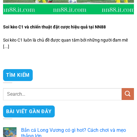
Soi kèo C1 và chiến thuật đặt cược hiệu quả tại NN88
Soi kèo C1 luôn là chủ đề được quan tâm bởi những người đam mê
[...]
TÌM KIẾM
BÀI VIẾT GẦN ĐÂY
Bắn cá Long Vương có gì hot? Cách chơi và mẹo
thắng lớn