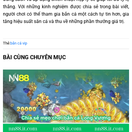
thắng. Với những kinh nghiệm được chia sẻ trong bài viết,
người chơi có thể tham gia bắn cá một cách tự tin hơn, gia
tăng hiệu suất săn cá và thu về những phần thưởng giá trị.
Thẻ:
bắn cá vip
BÀI CÙNG CHUYÊN MỤC