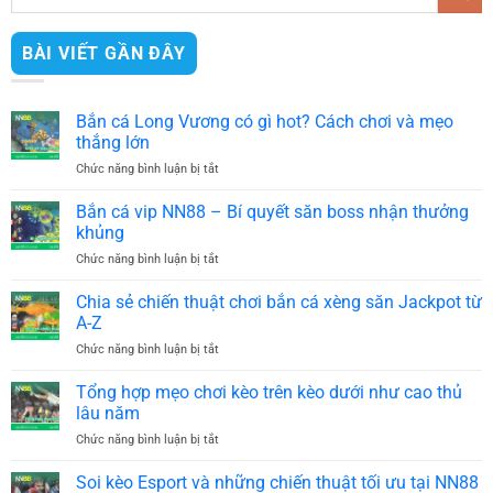
BÀI VIẾT GẦN ĐÂY
Bắn cá Long Vương có gì hot? Cách chơi và mẹo
thắng lớn
Chức năng bình luận bị tắt
ở
Bắn
cá
Bắn cá vip NN88 – Bí quyết săn boss nhận thưởng
Long
khủng
Vương
Chức năng bình luận bị tắt
ở
có
Bắn
gì
cá
Chia sẻ chiến thuật chơi bắn cá xèng săn Jackpot từ
hot?
vip
Cách
A-Z
NN88
chơi
Chức năng bình luận bị tắt
ở
–
và
Chia
Bí
mẹo
sẻ
Tổng hợp mẹo chơi kèo trên kèo dưới như cao thủ
quyết
thắng
chiến
săn
lâu năm
lớn
thuật
boss
Chức năng bình luận bị tắt
ở
chơi
nhận
Tổng
bắn
thưởng
hợp
Soi kèo Esport và những chiến thuật tối ưu tại NN88
cá
khủng