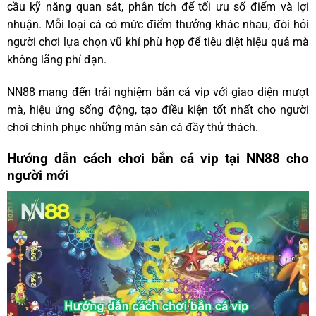
cầu kỹ năng quan sát, phân tích để tối ưu số điểm và lợi
nhuận. Mỗi loại cá có mức điểm thưởng khác nhau, đòi hỏi
người chơi lựa chọn vũ khí phù hợp để tiêu diệt hiệu quả mà
không lãng phí đạn.
NN88 mang đến trải nghiệm bắn cá vip với giao diện mượt
mà, hiệu ứng sống động, tạo điều kiện tốt nhất cho người
chơi chinh phục những màn săn cá đầy thử thách.
Hướng dẫn cách chơi bắn cá vip tại NN88 cho
người mới