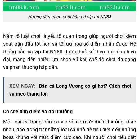
Hướng dẫn cách chơi bắn cá vip tại NN88
Nắm rõ luật chơi là yếu tố quan trọng giúp người chơi kiểm
soát trận đấu tốt hơn và tối ưu hóa số điểm nhận được. Hệ
thống bắn cá vip tại NN88 được thiết kế theo mô hình hiện
đại, mang đến nhiều lựa chọn vũ khí, chế độ chơi đa dạng
và phần thưởng hấp dẫn.
XEM NGAY:
Bắn cá Long Vương có gì hot? Cách chơi
và mẹo thắng lớn
Cơ chế tính điểm và đổi thưởng
Mỗi loại cá trong bắn cá vip sẽ có mức điểm thưởng khác
nhau, dao động từ những loài cá nhỏ dễ tiêu diệt đến những
boss khủng với mức điểm cực cao. Khi người chơi tiêu diệt