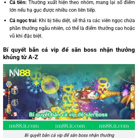
Cá tiên:
Thường xuất hiện theo nhóm, mang lại số điểm
lớn nếu hạ gục được nhiều con liên tiếp.
Cá ngọc trai:
Khi bị tiêu diệt, sẽ thả ra các viên ngọc chứa
phần thưởng ngẫu nhiên, có thể là điểm thưởng cao hoặc
vũ khí đặc biệt.
Bí quyết bắn cá vip để săn boss nhận thưởng
khủng từ A-Z
Bí quyết bắn cá vip để săn boss nhận thưởng