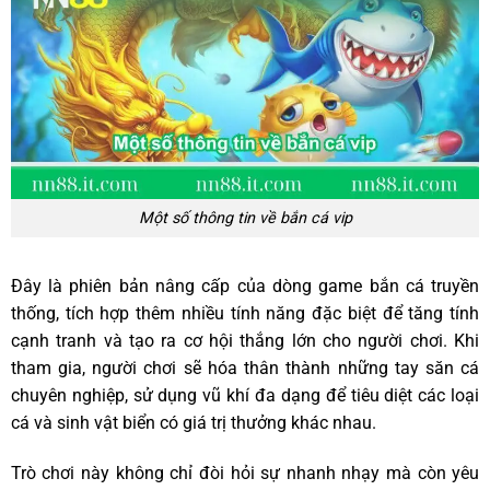
Một số thông tin về bắn cá vip
Đây là phiên bản nâng cấp của dòng game bắn cá truyền
thống, tích hợp thêm nhiều tính năng đặc biệt để tăng tính
cạnh tranh và tạo ra cơ hội thắng lớn cho người chơi. Khi
tham gia, người chơi sẽ hóa thân thành những tay săn cá
chuyên nghiệp, sử dụng vũ khí đa dạng để tiêu diệt các loại
cá và sinh vật biển có giá trị thưởng khác nhau.
Trò chơi này không chỉ đòi hỏi sự nhanh nhạy mà còn yêu