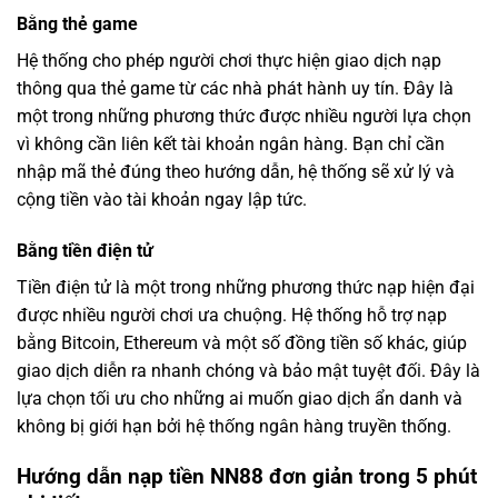
Bằng thẻ game
Hệ thống cho phép người chơi thực hiện giao dịch nạp
thông qua thẻ game từ các nhà phát hành uy tín. Đây là
một trong những phương thức được nhiều người lựa chọn
vì không cần liên kết tài khoản ngân hàng. Bạn chỉ cần
nhập mã thẻ đúng theo hướng dẫn, hệ thống sẽ xử lý và
cộng tiền vào tài khoản ngay lập tức.
Bằng tiền điện tử
Tiền điện tử là một trong những phương thức nạp hiện đại
được nhiều người chơi ưa chuộng. Hệ thống hỗ trợ nạp
bằng Bitcoin, Ethereum và một số đồng tiền số khác, giúp
giao dịch diễn ra nhanh chóng và bảo mật tuyệt đối. Đây là
lựa chọn tối ưu cho những ai muốn giao dịch ẩn danh và
không bị giới hạn bởi hệ thống ngân hàng truyền thống.
Hướng dẫn nạp tiền NN88 đơn giản trong 5 phút