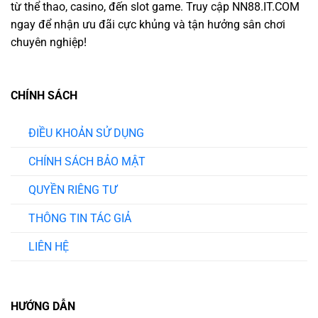
từ thể thao, casino, đến slot game. Truy cập NN88.IT.COM
ngay để nhận ưu đãi cực khủng và tận hưởng sân chơi
chuyên nghiệp!
CHÍNH SÁCH
ĐIỀU KHOẢN SỬ DỤNG
CHÍNH SÁCH BẢO MẬT
QUYỀN RIÊNG TƯ
THÔNG TIN TÁC GIẢ
LIÊN HỆ
HƯỚNG DẪN