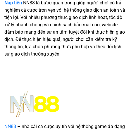
Nạp tiền
NN88 là bước quan trọng giúp người chơi có trải
nghiệm cá cược trọn vẹn với hệ thống giao dịch an toàn và
tiện lợi. Với nhiều phương thức giao dịch linh hoạt, tốc độ
xử lý nhanh chóng và chính sách bảo mật cao, website
đảm bảo mang đến sự an tâm tuyệt đối khi thực hiện giao
dịch. Để thực hiện hiệu quả, người chơi cần kiểm tra kỹ
thông tin, lựa chọn phương thức phù hợp và theo dõi lịch
sử giao dịch thường xuyên.
NN88
– nhà cái cá cược uy tín với hệ thống game đa dạng