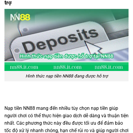
trợ
Hình thức nạp tiền NN88 đang được hỗ trợ
Nạp tiền NN88 mang đến nhiều tùy chọn nạp tiền giúp
người chơi có thể thực hiện giao dịch dễ dàng và thuận tiện
nhất. Các phương thức này đều được tối ưu để đảm bảo
tốc độ xử lý nhanh chóng, hạn chế rủi ro và giúp người chơi