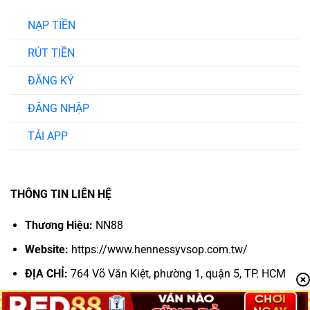
NẠP TIỀN
RÚT TIỀN
ĐĂNG KÝ
ĐĂNG NHẬP
TẢI APP
THÔNG TIN LIÊN HỆ
Thương Hiệu:
NN88
Website:
https://www.hennessyvsop.com.tw/
ĐỊA CHỈ:
764 Võ Văn Kiệt, phường 1, quận 5, TP. HCM
SĐT:
0
977.664.455