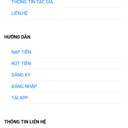
THÔNG TIN TÁC GIẢ
LIÊN HỆ
HƯỚNG DẪN
NẠP TIỀN
RÚT TIỀN
ĐĂNG KÝ
ĐĂNG NHẬP
TẢI APP
THÔNG TIN LIÊN HỆ