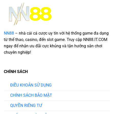
thuật
thủ
tối
lâu
ưu
năm
tại
NN88
NN88
– nhà cái cá cược uy tín với hệ thống game đa dạng
từ thể thao, casino, đến slot game. Truy cập NN88.IT.COM
ngay để nhận ưu đãi cực khủng và tận hưởng sân chơi
chuyên nghiệp!
CHÍNH SÁCH
ĐIỀU KHOẢN SỬ DỤNG
CHÍNH SÁCH BẢO MẬT
QUYỀN RIÊNG TƯ