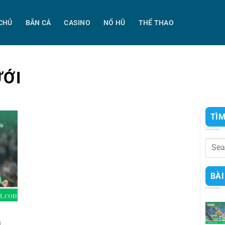
CHỦ
BẮN CÁ
CASINO
NỔ HŨ
THỂ THAO
ƯỚI
TÌM
BÀI
i