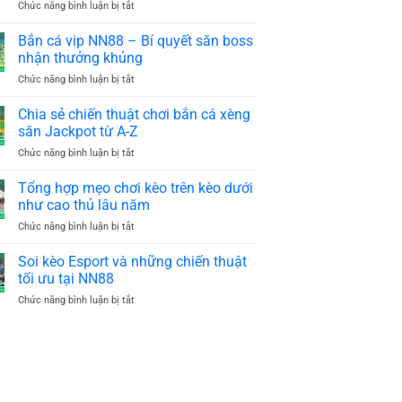
Chức năng bình luận bị tắt
ở
Bắn
cá
Bắn cá vip NN88 – Bí quyết săn boss
Long
nhận thưởng khủng
Vương
Chức năng bình luận bị tắt
ở
có
Bắn
gì
cá
Chia sẻ chiến thuật chơi bắn cá xèng
hot?
vip
Cách
săn Jackpot từ A-Z
NN88
chơi
Chức năng bình luận bị tắt
ở
–
và
Chia
Bí
mẹo
sẻ
Tổng hợp mẹo chơi kèo trên kèo dưới
quyết
thắng
chiến
săn
như cao thủ lâu năm
lớn
thuật
boss
Chức năng bình luận bị tắt
ở
chơi
nhận
Tổng
bắn
thưởng
hợp
Soi kèo Esport và những chiến thuật
cá
khủng
mẹo
xèng
tối ưu tại NN88
chơi
săn
Chức năng bình luận bị tắt
ở
kèo
Jackpot
Soi
trên
từ
kèo
kèo
A-
Esport
dưới
Z
và
như
những
cao
chiến
thủ