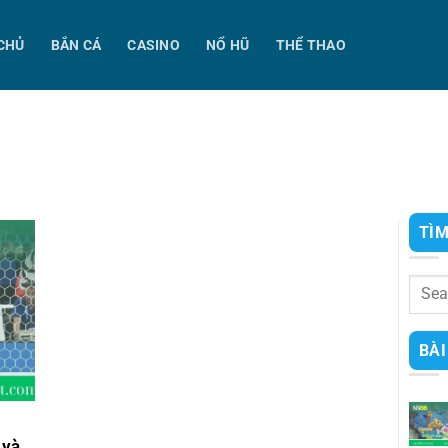
CHỦ
BẮN CÁ
CASINO
NỔ HŨ
THỂ THAO
TÌM
BÀI
 và