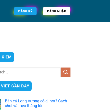
ĐĂNG KÝ
ĐĂNG NHẬP
 KIẾM
 VIẾT GẦN ĐÂY
Bắn cá Long Vương có gì hot? Cách
chơi và mẹo thắng lớn