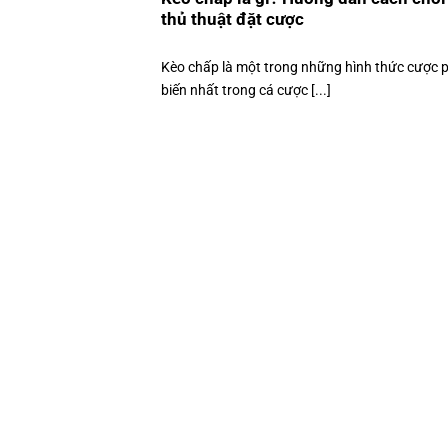
thủ thuật đặt cược
Kèo chấp là một trong những hình thức cược 
biến nhất trong cá cược [...]