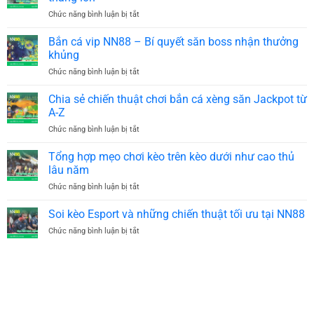
Chức năng bình luận bị tắt
ở
Bắn
cá
Bắn cá vip NN88 – Bí quyết săn boss nhận thưởng
Long
khủng
Vương
Chức năng bình luận bị tắt
ở
có
Bắn
gì
cá
Chia sẻ chiến thuật chơi bắn cá xèng săn Jackpot từ
hot?
vip
Cách
A-Z
NN88
chơi
Chức năng bình luận bị tắt
ở
–
và
Chia
Bí
mẹo
sẻ
Tổng hợp mẹo chơi kèo trên kèo dưới như cao thủ
quyết
thắng
chiến
săn
lâu năm
lớn
thuật
boss
Chức năng bình luận bị tắt
ở
chơi
nhận
Tổng
bắn
thưởng
hợp
Soi kèo Esport và những chiến thuật tối ưu tại NN88
cá
khủng
mẹo
xèng
Chức năng bình luận bị tắt
ở
chơi
săn
Soi
kèo
Jackpot
kèo
trên
từ
Esport
kèo
A-
và
dưới
Z
những
như
chiến
cao